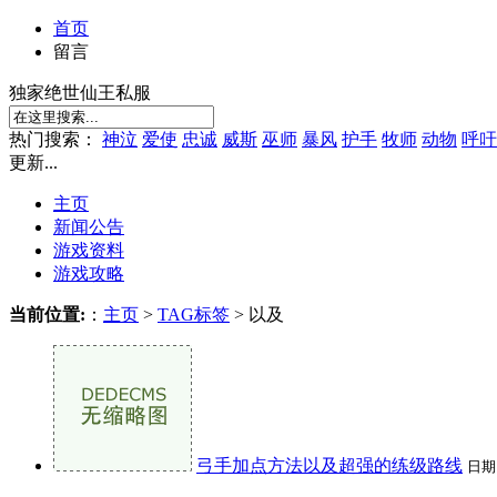
首页
留言
独家绝世仙王私服
热门搜索：
神泣
爱使
忠诚
威斯
巫师
暴风
护手
牧师
动物
呼吁
更新...
主页
新闻公告
游戏资料
游戏攻略
当前位置:
：
主页
>
TAG标签
> 以及
弓手加点方法以及超强的练级路线
日期