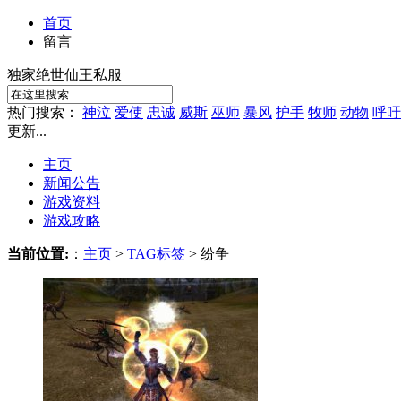
首页
留言
独家绝世仙王私服
热门搜索：
神泣
爱使
忠诚
威斯
巫师
暴风
护手
牧师
动物
呼吁
更新...
主页
新闻公告
游戏资料
游戏攻略
当前位置:
：
主页
>
TAG标签
> 纷争